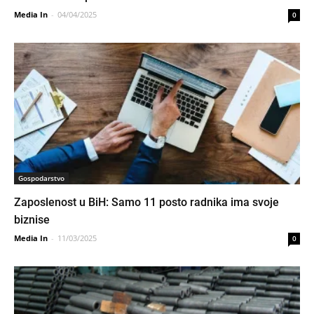
Media In
-
04/04/2025
0
Gospodarstvo
Zaposlenost u BiH: Samo 11 posto radnika ima svoje
biznise
Media In
-
11/03/2025
0