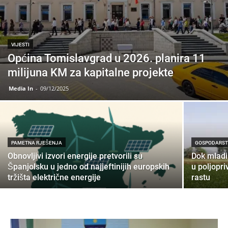
VIJESTI
Općina Tomislavgrad u 2026. planira 11
milijuna KM za kapitalne projekte
Media In
-
09/12/2025
PAMETNA RJEŠENJA
GOSPODARS
Obnovljivi izvori energije pretvorili su
Dok mladi
Španjolsku u jedno od najjeftinijih europskih
u poljopri
tržišta električne energije
rastu