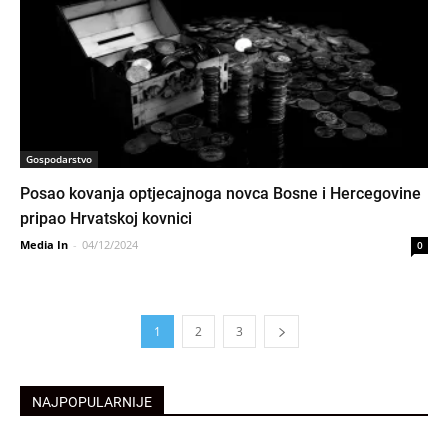
Gospodarstvo
Posao kovanja optjecajnoga novca Bosne i Hercegovine
pripao Hrvatskoj kovnici
Media In
-
04/12/2024
0
1
2
3
NAJPOPULARNIJE