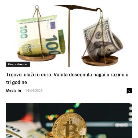
Gospodarstvo
Trgovci ulažu u euro: Valuta dosegnula najjaču razinu u
tri godine
Media In
-
14/04/2025
0