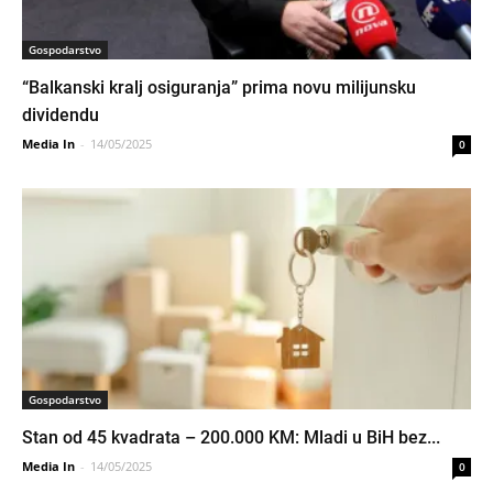
Gospodarstvo
“Balkanski kralj osiguranja” prima novu milijunsku
dividendu
Media In
-
14/05/2025
0
Gospodarstvo
Stan od 45 kvadrata – 200.000 KM: Mladi u BiH bez...
Media In
-
14/05/2025
0