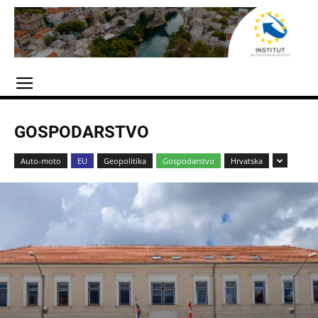
GOSPODARSTVO
Auto-moto
EU
Geopolitika
Gospodarstvo
Hrvatska