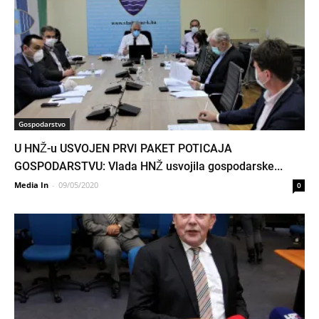
Gospodarstvo
U HNŽ-u USVOJEN PRVI PAKET POTICAJA
GOSPODARSTVU: Vlada HNŽ usvojila gospodarske...
Media In
-
09/05/2020
0