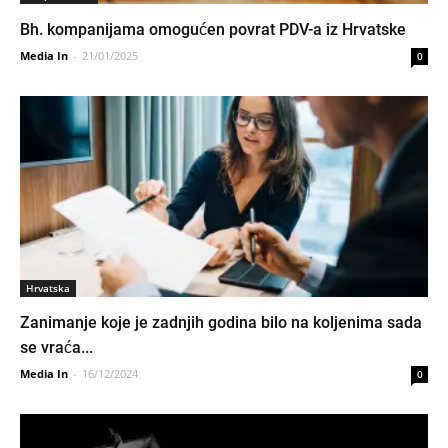
Bh. kompanijama omogućen povrat PDV-a iz Hrvatske
Media In
-
21/01/2025
0
Hrvatska
Zanimanje koje je zadnjih godina bilo na koljenima sada
se vraća...
Media In
-
16/12/2024
0