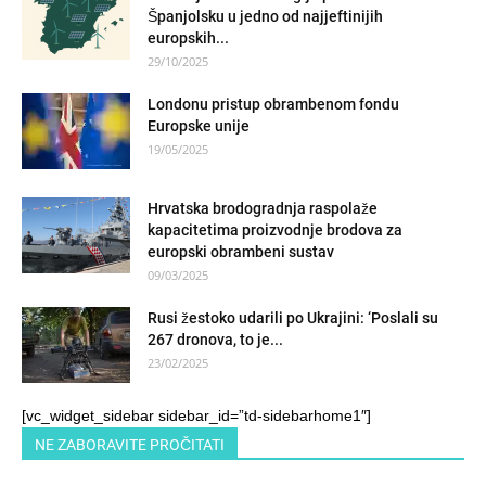
Španjolsku u jedno od najjeftinijih
europskih...
29/10/2025
Londonu pristup obrambenom fondu
Europske unije
19/05/2025
Hrvatska brodogradnja raspolaže
kapacitetima proizvodnje brodova za
europski obrambeni sustav
09/03/2025
Rusi žestoko udarili po Ukrajini: ‘Poslali su
267 dronova, to je...
23/02/2025
[vc_widget_sidebar sidebar_id=”td-sidebarhome1″]
NE ZABORAVITE PROČITATI