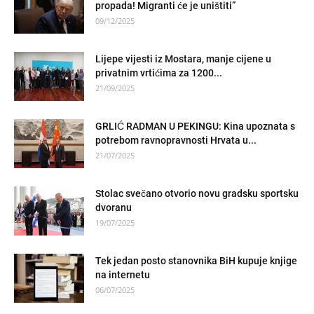
propada! Migranti će je uništiti”
09/12/2025
Lijepe vijesti iz Mostara, manje cijene u
privatnim vrtićima za 1200...
21/09/2025
GRLIĆ RADMAN U PEKINGU: Kina upoznata s
potrebom ravnopravnosti Hrvata u...
21/07/2025
Stolac svečano otvorio novu gradsku sportsku
dvoranu
19/07/2025
Tek jedan posto stanovnika BiH kupuje knjige
na internetu
06/07/2025