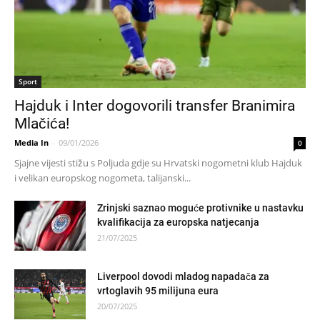
Sport
Hajduk i Inter dogovorili transfer Branimira
Mlačića!
Media In
-
09/01/2026
0
Sjajne vijesti stižu s Poljuda gdje su Hrvatski nogometni klub Hajduk
i velikan europskog nogometa, talijanski...
Zrinjski saznao moguće protivnike u nastavku
kvalifikacija za europska natjecanja
21/07/2025
Liverpool dovodi mladog napadača za
vrtoglavih 95 milijuna eura
20/07/2025