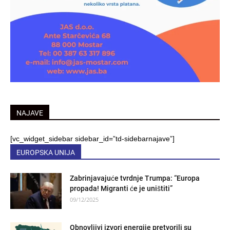
NAJAVE
[vc_widget_sidebar sidebar_id=”td-sidebarnajave”]
EUROPSKA UNIJA
Zabrinjavajuće tvrdnje Trumpa: “Europa
propada! Migranti će je uništiti”
09/12/2025
Obnovljivi izvori energije pretvorili su