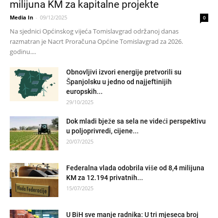
milijuna KM za kapitalne projekte
Media In
-
09/12/2025
0
Na sjednici Općinskog vijeća Tomislavgrad održanoj danas
razmatran je Nacrt Proračuna Općine Tomislavgrad za 2026.
godinu....
Obnovljivi izvori energije pretvorili su
Španjolsku u jedno od najjeftinijih
europskih...
29/10/2025
Dok mladi bježe sa sela ne videći perspektivu
u poljoprivredi, cijene...
20/07/2025
Federalna vlada odobrila više od 8,4 milijuna
KM za 12.194 privatnih...
15/07/2025
U BiH sve manje radnika: U tri mjeseca broj