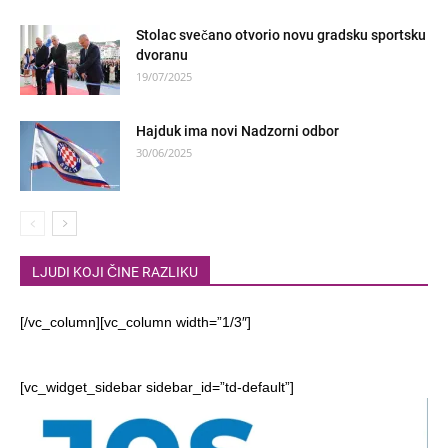
Stolac svečano otvorio novu gradsku sportsku
dvoranu
19/07/2025
Hajduk ima novi Nadzorni odbor
30/06/2025
LJUDI KOJI ČINE RAZLIKU
[/vc_column][vc_column width=”1/3″]
[vc_widget_sidebar sidebar_id=”td-default”]