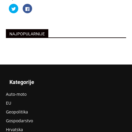
Podijeli
Klikom
na
podijelite
Twitteru
na
(Otvara
Facebooku(Otvara
se
se
u
u
novom
novom
prozoru)
prozoru)
NAJPOPULARNIJE
Kategorije
Auto-moto
EU
Geopolitika
Gospodarstvo
Hrvatska