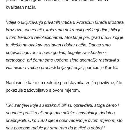
kvalitetan način.
“Ideja o uključivanju privatnih vrtića u Proračun Grada Mostara
kroz ovu subvenciju, koju smo pokrenuli prošle godine, bila je
u tom trenutku revolucionarna. Mostar je prvi grad u BiH koji je
to riješio na ovakav sustavan i dobar način. Danas smo
potpisali ugovor za novu godinu, bogatiji za iskustvo iz
prethodne, pri čemu smo uočene sitne anomalije raspravili s
vlasnicima vrtića i pronašli bolja rješenja”
, poručio je Kordić.
Naglasio je kako su reakcije predstavnika vrtića pozitivne, što
pokazuje zadovoljstvo s ovom mjerom.
“Svi zahtjevi koje su istaknuli bili su opravdani, stoga ćemo i
ubuduće pratiti realizaciju ove odluke i nastojati je dodatno
unaprijediti. Oko 1200 djece obuhvaćeno je ovom mjerom, što
nas posebno raduje jer smatram da je riječ o dobroj i