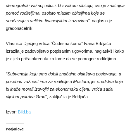
demografski važnoj odluci. U svakom slučaju, ovo je značajna
pomoć roditeljima, osobito mladim obiteljima koje se
suočavaju s velikim financijskim izazovima”
, naglasio je
gradonačelnik.
Vlasnica Dječjeg vrtića ”Čudesna šuma” Ivana Brkljača
izrazila je zadovoljstvo potpisanim ugovorima, naglasivši kako
je cijela priča okrenuta ka tome da se pomogne roditeljima.
“Subvencija koju smo dobili značajno olakšava poslovanje, a
posebnu važnost ima za roditelje u Mostaru, jer sredstva koja
bi inače morali izdvojiti za ekonomsku cijenu vrtića sada
dijelom pokriva Grad”
, zaključila je Brkljača.
Izvor:
Bild.ba
Podjeli ovo: