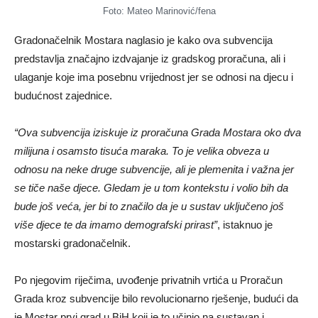
Foto: Mateo Marinović/fena
Gradonačelnik Mostara naglasio je kako ova subvencija
predstavlja značajno izdvajanje iz gradskog proračuna, ali i
ulaganje koje ima posebnu vrijednost jer se odnosi na djecu i
budućnost zajednice.
“Ova subvencija iziskuje iz proračuna Grada Mostara oko dva
milijuna i osamsto tisuća maraka. To je velika obveza u
odnosu na neke druge subvencije, ali je plemenita i važna jer
se tiče naše djece. Gledam je u tom kontekstu i volio bih da
bude još veća, jer bi to značilo da je u sustav uključeno još
više djece te da imamo demografski prirast”
, istaknuo je
mostarski gradonačelnik.
Po njegovim riječima, uvođenje privatnih vrtića u Proračun
Grada kroz subvencije bilo revolucionarno rješenje, budući da
je Mostar prvi grad u BiH koji je to učinio na sustavan i