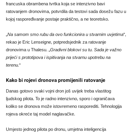
francuska obrambena tvrtka koja se intenzivno bavi
ratovanjem dronovima, potvrdila da testovi sada dosežu fazu u
kojoj raspoređivanje postaje praktično, a ne teoretsko.
„
Na samom smo rubu da ovo funkcionira u stvarnim uvjetima
“,
rekao je Eric Lenseigne, potpredsjednik za ratovanje
dronovima u Thalesu. „
Gradivni blokovi su tu. Sada je važno
prijeći s prototipova i ispitivanja na stvarnu upotrebu na
terenu.
“
Kako bi rojevi dronova promijenili ratovanje
Danas gotovo svaki vojni dron još uvijek treba vlastitog
ljudskog pilota. To je radno intenzivno, sporo i ograničava
koliko se dronova može istovremeno rasporediti. Tehnologija
rojeva okreće taj model naglavačke.
Umjesto jednog pilota po dronu, umjetna inteligencija