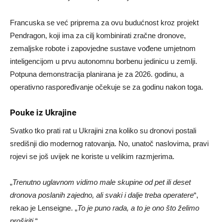
Francuska se već priprema za ovu budućnost kroz projekt
Pendragon, koji ima za cilj kombinirati zračne dronove,
zemaljske robote i zapovjedne sustave vođene umjetnom
inteligencijom u prvu autonomnu borbenu jedinicu u zemlji.
Potpuna demonstracija planirana je za 2026. godinu, a
operativno raspoređivanje očekuje se za godinu nakon toga.
Pouke iz Ukrajine
Svatko tko prati rat u Ukrajini zna koliko su dronovi postali
središnji dio modernog ratovanja. No, unatoč naslovima, pravi
rojevi se još uvijek ne koriste u velikim razmjerima.
„
Trenutno uglavnom vidimo male skupine od pet ili deset
dronova poslanih zajedno, ali svaki i dalje treba operatere
“,
rekao je Lenseigne. „
To je puno rada, a to je ono što želimo
proširiti.
“