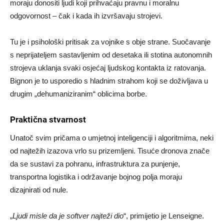
moraju donositi ljudi koji prihvaćaju pravnu i moralnu
odgovornost – čak i kada ih izvršavaju strojevi.
Tu je i psihološki pritisak za vojnike s obje strane. Suočavanje
s neprijateljem sastavljenim od desetaka ili stotina autonomnih
strojeva uklanja svaki osjećaj ljudskog kontakta iz ratovanja.
Bignon je to usporedio s hladnim strahom koji se doživljava u
drugim „dehumaniziranim“ oblicima borbe.
Praktična stvarnost
Unatoč svim pričama o umjetnoj inteligenciji i algoritmima, neki
od najtežih izazova vrlo su prizemljeni. Tisuće dronova znače
da se sustavi za pohranu, infrastruktura za punjenje,
transportna logistika i održavanje bojnog polja moraju
dizajnirati od nule.
„
Ljudi misle da je softver najteži dio
“, primijetio je Lenseigne.