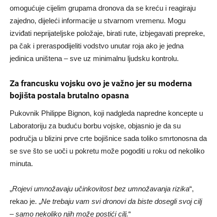
omogućuje cijelim grupama dronova da se kreću i reagiraju
zajedno, dijeleći informacije u stvarnom vremenu. Mogu
izviđati neprijateljske položaje, birati rute, izbjegavati prepreke,
pa čak i preraspodijeliti vodstvo unutar roja ako je jedna
jedinica uništena – sve uz minimalnu ljudsku kontrolu.
Za francusku vojsku ovo je važno jer su moderna
bojišta postala brutalno opasna
Pukovnik Philippe Bignon, koji nadgleda napredne koncepte u
Laboratoriju za buduću borbu vojske, objasnio je da su
područja u blizini prve crte bojišnice sada toliko smrtonosna da
se sve što se uoči u pokretu može pogoditi u roku od nekoliko
minuta.
„
Rojevi umnožavaju učinkovitost bez umnožavanja rizika
“,
rekao je. „
Ne trebaju vam svi dronovi da biste dosegli svoj cilj
– samo nekoliko njih može postići cilj.
“