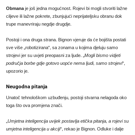
Obmana
je još jedna mogućnost. Rojevi bi mogli stvoriti lažne
ciljeve ili lažne pokrete, zbunjujući neprijateljsku obranu dok
trupe manevriraju negdje drugdje.
Postoji i ona druga strana. Bignon vjeruje da će bojišta postati
sve više „robotizirana“, sa zonama u kojima djeluju samo
strojevi jer su uvjeti preopasni za ljude. „
Mogli bismo vidjeti
područja borbe gdje gotovo uopće nema ljudi, samo strojevi
“,
upozorio je.
Neugodna pitanja
Unatoč tehnološkom uzbuđenju, postoji stvarna nelagoda oko
toga što ova promjena znači.
„
Umjetna inteligencija uvijek postavlja etička pitanja, a rojevi su
umjetna inteligencija u akciji
“, rekao je Bignon. Odluke i dalje