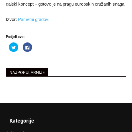
daleki koncept – gotovo je na pragu europskih oružanih snaga.
Izvor:
Pametni gradovi
Podjeli ovo:
Podijeli
Klikom
na
podijelite
Twitteru
na
(Otvara
Facebooku(Otvara
se
se
u
u
novom
novom
prozoru)
prozoru)
NAJPOPULARNIJE
Kategorije