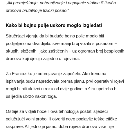
„
Ali premještanje, pohranjivanje i napajanje stotina ili tisuća
dronova brutalno je fizički posao.
“
Kako bi bojno polje uskoro moglo izgledati
Stručnjaci vjeruju da bi buduće bojno polje moglo biti
podijeljeno na dva dijela: sve manji broj vozila s posadom –
skupih, složenih i jako zaštićenih – uz ogroman broj bespilotnih
dronova koji djeluju zajedno u rojevima.
Za Francusku je odbrojavanje započelo. Ako trenutna
ispitivanja budu napredovala prema planu, prvi operativni rojevi
mogli bi biti aktivni u roku od dvije godine, a šira upotreba bi
uslijedila ubrzo nakon toga.
Ostaje za vidjeti hoće li ova tehnologija postati sljedeći
odlučujući vojni proboj ili otvoriti novo poglavlje teške etičke
rasprave. Ali jedno je jasno: doba rojeva dronova više nije