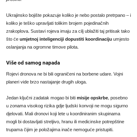
Ukrajinsko bojište pokazuje koliko je nebo postalo pretrpano – i
koliko je teško upravljati tolikim brojem pojedinačnih
zrakoplova. Sustavi rojeva imaju za cilj ublažiti taj pritisak tako
što će
umjetnoj inteligenciji dopustiti koordinaciju
umjesto
oslanjanja na ogromne timove pilota.
Više od samog napada
Rojevi dronova ne bi bili ograničeni na borbene udare. Vojni
planeri vide brzo nastajanje drugih uloga.
Jedan ključni zadatak mogao bi biti
misije opskrbe
, posebno
u zonama visokog rizika gdje ljudski konvoji ne mogu sigurno
djelovati. Mali dronovi koji lete u koordiniranim skupinama
mogli bi dostavljati streljivo, hranu ili medicinske potrepštine
trupama čijim je položajima inače nemoguće pristupiti.