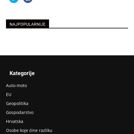
na
podijelite
Twitteru
na
(Otvara
Facebooku(Otvara
se
se
u
u
novom
novom
prozoru)
prozoru)
NAJPOPULARNIJE
Kategorije
Auto-moto
EU
Geopolitika
Gospodarstvo
Hrvatska
Osobe koje čine razliku