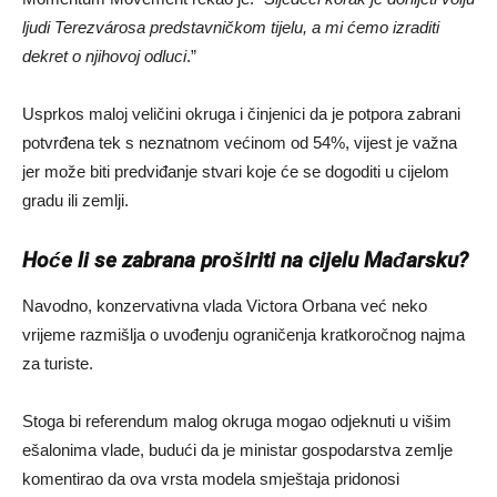
ljudi Terezvárosa predstavničkom tijelu, a mi ćemo izraditi
dekret o njihovoj odluci
.”
Usprkos maloj veličini okruga i činjenici da je potpora zabrani
potvrđena tek s neznatnom većinom od 54%, vijest je važna
jer može biti predviđanje stvari koje će se dogoditi u cijelom
gradu ili zemlji.
Hoće li se zabrana proširiti na cijelu Mađarsku?
Navodno, konzervativna vlada Victora Orbana već neko
vrijeme razmišlja o uvođenju ograničenja kratkoročnog najma
za turiste.
Stoga bi referendum malog okruga mogao odjeknuti u višim
ešalonima vlade, budući da je ministar gospodarstva zemlje
komentirao da ova vrsta modela smještaja pridonosi