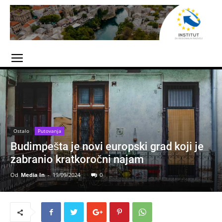
Ostalo
Putovanja
Budimpešta je novi europski grad koji je
zabranio kratkoročni najam
Od
Media In
-
19/09/2024
0