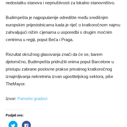
nedostatku stanova i nepriuštivosti za lokalno stanovništvo.
Budimpešta je najpopularnije odredište među središnjim
europskim prijestolnicama kada je riječ o kratkoročnom najmu
zahvaljujući nižim cijenama u usporedbi s drugim moćnim
centrima u regiji, poput Beča i Praga.
Rezultat okružnog glasovanja znači da će se, barem
djelomično, Budimpešta pridružiti onima poput Barcelone u
pristupu zabrane poslovne prakse privatnog kratkoročnog
iznajmljivanja nekretnina izvan ugostiteljskog sektora, piše
TheMayor.
Izvor:
Pametni gradovi
Podjeli ovo:
Podijeli
Klikom