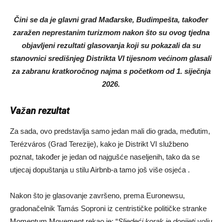
Čini se da je glavni grad Mađarske, Budimpešta, također
zaražen neprestanim turizmom nakon što su ovog tjedna
objavljeni rezultati glasovanja koji su pokazali da su
stanovnici središnjeg Distrikta VI tijesnom većinom glasali
za zabranu kratkoročnog najma s početkom od 1. siječnja
2026.
Važan rezultat
Za sada, ovo predstavlja samo jedan mali dio grada, međutim,
Terézváros (Grad Terezije), kako je Distrikt VI službeno
poznat, također je jedan od najgušće naseljenih, tako da se
utjecaj dopuštanja u stilu Airbnb-a tamo još više osjeća .
Nakon što je glasovanje završeno, prema Euronewsu,
gradonačelnik Tamás Soproni iz centrističke političke stranke
Momentum Movement rekao je: “
Sljedeći korak je donijeti volju