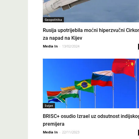
Geopolitika
Rusija upotrijebila moćni hiperzvučni Cirko
za napad na Kijev
Media In
-
13/02/2024
Svijet
BRISC+ osudio Izrael uz odsutnost indijsko
premijera
Media In
-
22/11/2023