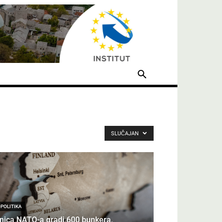
SLUČAJAN
POLITIKA
nica NATO-a gradi 600 bunkera,