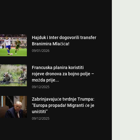
Hajduk i Inter dogovorili transfer
Branimira Mlačića!
09/01/2026
Francuska planira koristiti
rojeve dronova za bojno polje –
možda prije...
09/12/2025
Zabrinjavajuće tvrdnje Trumpa:
“Europa propada! Migranti će je
uništiti”
09/12/2025