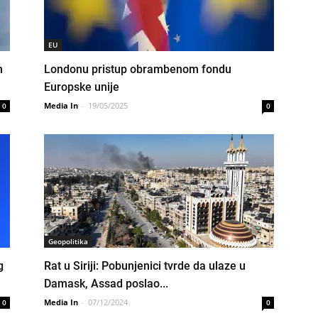
EU
n
Londonu pristup obrambenom fondu
Europske unije
Media In
-
19/05/2025
0
0
Geopolitika
g
Rat u Siriji: Pobunjenici tvrde da ulaze u
Damask, Assad poslao...
Media In
-
07/12/2024
0
0