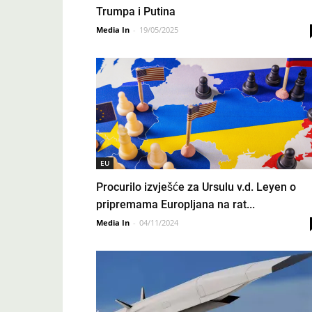
Trumpa i Putina
Media In
-
19/05/2025
EU
Procurilo izvješće za Ursulu v.d. Leyen o
pripremama Europljana na rat...
Media In
-
04/11/2024