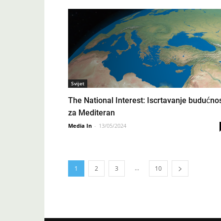
Svijet
The National Interest: Iscrtavanje budućnos
za Mediteran
Media In
-
13/05/2024
...
1
2
3
10