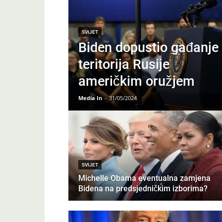
SVIJET
Biden dopustio gađanje
teritorija Rusije
američkim oružjem
Media In
-
31/05/2024
SVIJET
Michelle Obama eventualna zamjena
Bidena na predsjedničkim izborima?