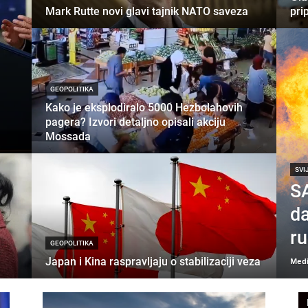
Mark Rutte novi glavi tajnik NATO saveza
pri
GEOPOLITIKA
Kako je eksplodiralo 5000 Hezbolahovih
pagera? Izvori detaljno opisali akciju
Mossada
SVI
S
da
ru
GEOPOLITIKA
Japan i Kina raspravljaju o stabilizaciji veza
Medi