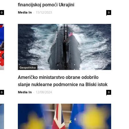
financijskoj pomoći Ukrajini
Media In
-
15/12/2023
0
0
Geopolitika
Američko ministarstvo obrane odobrilo
slanje nuklearne podmornice na Bliski istok
Media In
-
12/08/2024
0
0