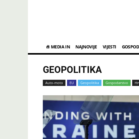
Media
In
MEDIA IN
NAJNOVIJE
VIJESTI
GOSPOD
GEOPOLITIKA
Auto-moto
EU
Geopolitika
Gospodarstvo
Hr