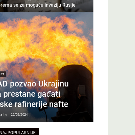
prema se za moguću invaziju Rusije
JET
AD pozvao Ukrajinu
 prestane gađati
ske rafinerije nafte
a In
-
22/03/2024
NAJPOPULARNIJE