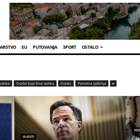
ARSTVO
EU
PUTOVANJA
SPORT
OSTALO
vatska
Osobe koje čine razliku
Ostalo
Pametna rješenja
GEO
VIJESTI
Čla