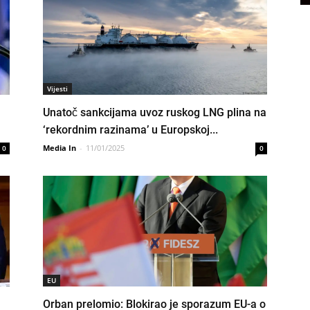
Vijesti
Unatoč sankcijama uvoz ruskog LNG plina na
‘rekordnim razinama’ u Europskoj...
Media In
-
11/01/2025
0
0
EU
Orban prelomio: Blokirao je sporazum EU-a o