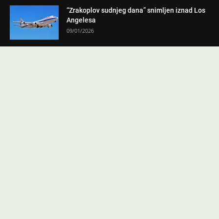
“Zrakoplov sudnjeg dana” snimljen iznad Los
Angelesa
09/01/2026
Hajduk i Inter dogovorili transfer Branimira
Mlačića!
09/01/2026
Bivši šef NATO-a: “Lavrov me pitao – jeste li
protiv Hrvata...
11/12/2025
Francuska planira koristiti rojeve dronova za
bojno polje – možda prije...
09/12/2025
Općina Tomislavgrad u 2026. planira 11
milijuna KM za kapitalne projekte
09/12/2025