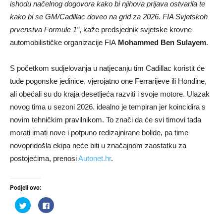
ishodu načelnog dogovora kako bi njihova prijava ostvarila te
kako bi se GM/Cadillac doveo na grid za 2026. FIA Svjetskoh
prvenstva Formule 1”
, kaže predsjednik svjetske krovne
automobilističke organizacije FIA
Mohammed Ben Sulayem
.
S početkom sudjelovanja u natjecanju tim Cadillac koristit će
tuđe pogonske jedinice, vjerojatno one Ferrarijeve ili Hondine,
ali obećali su do kraja desetljeća razviti i svoje motore. Ulazak
novog tima u sezoni 2026. idealno je tempiran jer koincidira s
novim tehničkim pravilnikom. To znači da će svi timovi tada
morati imati nove i potpuno redizajnirane bolide, pa time
novopridošla ekipa neće biti u značajnom zaostatku za
postojećima, prenosi
Autonet.hr
.
Podjeli ovo:
Podijeli
Klikom
na
podijelite
Twitteru
na
(Otvara
Facebooku(Otvara