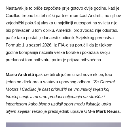
Nastavak je to priče započete prije gotovo dvije godine, kad je
Cadillac trebao biti tehnički partner momčadi Andretti, no njihov
zajednički pokušaj ulaska u najelitniji autosport na svijetu nije
bio prihvaćen u tom obliku. Američki proizvođač nije odustao,
pa će tako postati jedanaesti sudionik Svjetskog prvenstva
Formule 1 u sezoni 2026. Iz FIA-e su poručili da je tijekom
godine kompanija načinila velike korake i pokazala svoju
predanost tom pothvatu, pa im je prijava prihvaćena.
Mario Andretti
ipak će biti uključen u rad nove ekipe, kao
jedan od direktora u sastavu upravnog odbora.
“Za General
Motors i Cadillac je čast pridružiti se vrhunskoj svjetskoj
trkaćoj seriji, a mi smo predani natjecanju sa strašću i
integritetom kako bismo uzdigli sport među ljubitelje utrka
diljem svijeta”
rekao je predsjednik uprave GM-a
Mark Reuss
.