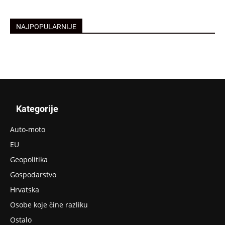
se
se
u
u
novom
novom
prozoru)
prozoru)
NAJPOPULARNIJE
Kategorije
Auto-moto
EU
Geopolitika
Gospodarstvo
Hrvatska
Osobe koje čine razliku
Ostalo