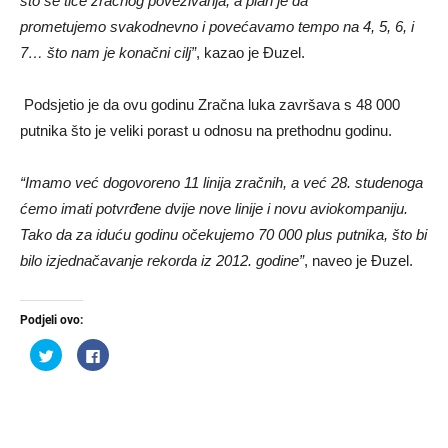
što se tiče zračnog povezivanja, a plan je da
prometujemo svakodnevno i povećavamo tempo na 4, 5, 6, i
7… što nam je konačni cilj”
, kazao je Đuzel.
Podsjetio je da ovu godinu Zračna luka završava s 48 000
putnika što je veliki porast u odnosu na prethodnu godinu.
“Imamo već dogovoreno 11 linija zračnih, a već 28. studenoga
ćemo imati potvrđene dvije nove linije i novu aviokompaniju.
Tako da za iduću godinu očekujemo 70 000 plus putnika, što bi
bilo izjednačavanje rekorda iz 2012. godine”
, naveo je Đuzel.
Podjeli ovo:
Podijeli
Klikom
na
podijelite
Twitteru
na
(Otvara
Facebooku(Otvara
se
se
u
u
novom
novom
prozoru)
prozoru)