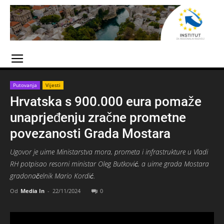
Putovanja
Vijesti
Hrvatska s 900.000 eura pomaže
unaprjeđenju zračne prometne
povezanosti Grada Mostara
Ugovor je uime Ministarstva mora, prometa i infrastrukture u Vladi
RH potpisao resorni ministar Oleg Butković, a uime grada Mostara
gradonačelnik Mario Kordić.
Od
Media In
-
22/11/2024
0