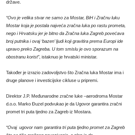
države.
“Ovo je velika stvar ne samo za Mostar, BiH i Zračnu luku
Mostar koja je postala najveća zračna luka po rastu prometa,
nego i Hrvatsku jer je bitno da Zračna luka Zagreb povećava
broj putnika i ovaj ‘bazen’ ljudi koji gravitira prema Europi ide
upravo preko Zagreba. U tom smislu je ovo sporazum na
obostranu korist”
, istaknuo je hrvatski ministar.
Također je izrazio zadovoljstvo što Zračna luka Mostar ima i
druge planove i investicijske cikluse u pripremi.
Direktor J.P. Međunarodne zračne luke –aerodroma Mostar
d.o.o. Marko Đuzel podvukao je da Ugovor garantira zračni
promet tri puta tjedno za Zagreb iz Mostara.
“Ovaj ugovor nam garantira tri puta tjedno promet za Zagreb