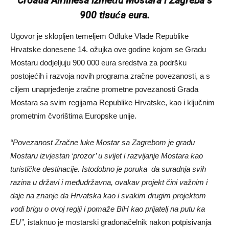
Croatia Airlinesa između Mostara i Zagreba s
900 tisuća eura.
Ugovor je sklopljen temeljem Odluke Vlade Republike
Hrvatske donesene 14. ožujka ove godine kojom se Gradu
Mostaru dodjeljuju 900 000 eura sredstva za podršku
postojećih i razvoja novih programa zračne povezanosti, a s
ciljem unaprjeđenje zračne prometne povezanosti Grada
Mostara sa svim regijama Republike Hrvatske, kao i ključnim
prometnim čvorištima Europske unije.
“Povezanost Zračne luke Mostar sa Zagrebom je gradu
Mostaru izvjestan ‘prozor’ u svijet i razvijanje Mostara kao
turističke destinacije. Istodobno je poruka da suradnja svih
razina u državi i međudržavna, ovakav projekt čini važnim i
daje na znanje da Hrvatska kao i svakim drugim projektom
vodi brigu o ovoj regiji i pomaže BiH kao prijatelj na putu ka
EU”
, istaknuo je mostarski gradonačelnik nakon potpisivanja