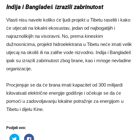
Indija i Bangladeš izrazili zabrinutost
Vlasti nisu navele koliko će ljudi projekt u Tibetu raseliti i kako
će utjecati na lokalni ekosustav, jedan od najbogatijih i
najraznolikijih na visoravni. No, prema kineskim
dužnosnicima, projekti hidroelektrana u Tibetu neće imati velik
utjecaj na okoliš ili na zalihe vode nizvodno. Indija i Bangladeš
ipak su izrazili zabrinutost zbog brane, kao i mnoge nevladine
organizacije.
Procjenjuje se da će brana imati kapacitet od 300 milijardi
kilovatsati električne energije godišnje i očekuje se da će
pomoći u zadovoljavanju lokalne potražnje za energijom u
Tibetu i dijelu Kine.
Podjeli ovo:
Podijeli
Klikom