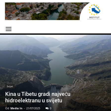
Svijet
Kina u Tibetu gradi najveću
hidroelektranu u svijetu
Od
Media In
-
21/07/2025
0