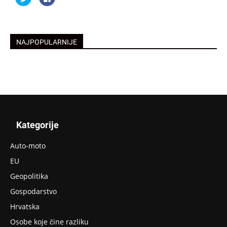
na
podijelite
Twitteru
na
(Otvara
Facebooku(Otvara
se
se
u
u
novom
novom
prozoru)
prozoru)
NAJPOPULARNIJE
Kategorije
Auto-moto
EU
Geopolitika
Gospodarstvo
Hrvatska
Osobe koje čine razliku