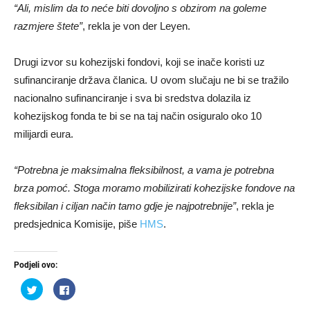
“Ali, mislim da to neće biti dovoljno s obzirom na goleme
razmjere štete”
, rekla je von der Leyen.
Drugi izvor su kohezijski fondovi, koji se inače koristi uz
sufinanciranje država članica. U ovom slučaju ne bi se tražilo
nacionalno sufinanciranje i sva bi sredstva dolazila iz
kohezijskog fonda te bi se na taj način osiguralo oko 10
milijardi eura.
“Potrebna je maksimalna fleksibilnost, a vama je potrebna
brza pomoć. Stoga moramo mobilizirati kohezijske fondove na
fleksibilan i ciljan način tamo gdje je najpotrebnije”
, rekla je
predsjednica Komisije, piše
HMS
.
Podjeli ovo:
Podijeli
Klikom
na
podijelite
Twitteru
na