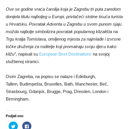
Ove se godine vraća čarolija koja je Zagrebu tri puta zaredom
donijela titulu najboljeg u Europi, privlačeći stotine tisuća turista
u Hrvatsku. Povratak Adventa u Zagrebu u svom punom sjaju
možda najbolje simbolizira povratak popularnog klizališta na
Trgu kralja Tomislava, omiljenog mjesta za najmlađe i izvrsne
točke druženja za roditelje koji promatraju svoju djecu kako
kližu”
, napisali su
European Best Destinations
na svojoj
službenoj stranici.
Osim Zagreba, na popisu se nalaze i Edinburgh,
Tallinn, Budimpešta, Bruxelles, Bath, Manchester, Beč,
Strasbourg, Gdanjsk, Brugge, Prag, Dresden, London i
Birmingham.
Podjeli ovo:
Podijeli
Klikom
na
podijelite