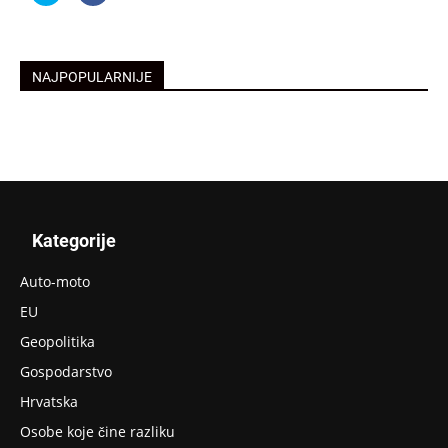
Twitteru
na
(Otvara
Facebooku(Otvara
se
se
u
u
novom
novom
prozoru)
prozoru)
NAJPOPULARNIJE
Kategorije
Auto-moto
EU
Geopolitika
Gospodarstvo
Hrvatska
Osobe koje čine razliku