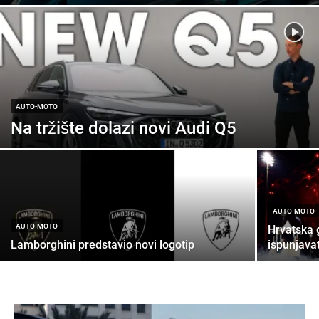
AUTO-MOTO
Na tržište dolazi novi Audi Q5
AUTO-MOTO
AUTO-MOTO
Hrvatska g
Lamborghini predstavio novi logotip
ispunjavat