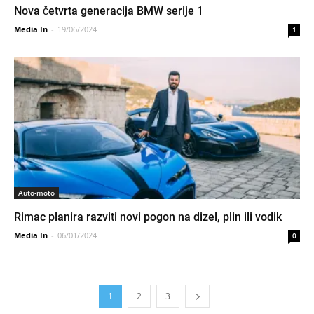
Nova četvrta generacija BMW serije 1
Media In
-
19/06/2024
1
Auto-moto
Rimac planira razviti novi pogon na dizel, plin ili vodik
Media In
-
06/01/2024
0
1
2
3