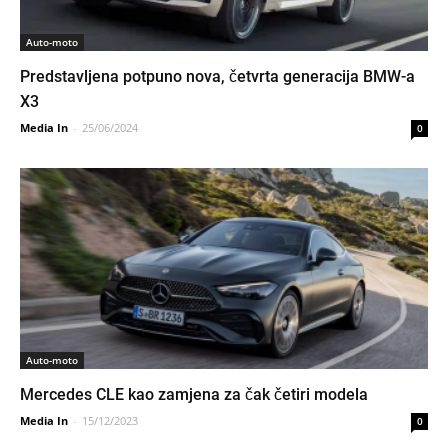
Auto-moto
Predstavljena potpuno nova, četvrta generacija BMW-a
X3
Media In
-
25/06/2024
0
Auto-moto
Mercedes CLE kao zamjena za čak četiri modela
Media In
-
15/12/2023
0