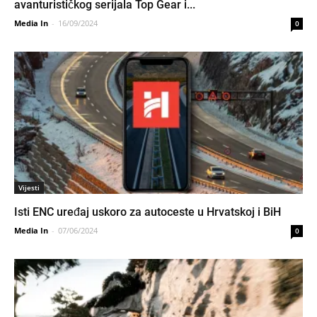
avanturističkog serijala Top Gear i...
Media In
-
16/09/2024
0
Vijesti
Isti ENC uređaj uskoro za autoceste u Hrvatskoj i BiH
Media In
-
07/06/2024
0