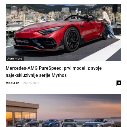
Auto-moto
Mercedes-AMG PureSpeed: prvi model iz svoje
najekskluzivnije serije Mythos
Media In
-
26/05/2024
0