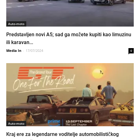
Auto-moto
Predstavljen novi A5; sad ga možete kupiti kao limuzinu
ili karavan...
Media In
-
17/07/2024
0
Auto-moto
Kraj ere za legendarne voditelje automobilističkog