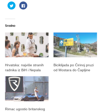
Podijeli
Klikom
na
podijelite
Twitteru
na
(Otvara
Facebooku(Otvara
se
se
u
u
novom
novom
prozoru)
prozoru)
Srodno
Hrvatska: najviše stranih
Biciklijada po Ćirinoj pruzi
radnika iz BiH i Nepala
od Mostara do Čapljine
Rimac ugostio britanskog