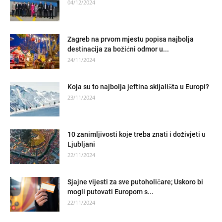
04/12/2024
Zagreb na prvom mjestu popisa najbolja
destinacija za božićni odmor u...
24/11/2024
Koja su to najbolja jeftina skijališta u Europi?
23/11/2024
10 zanimljivosti koje treba znati i doživjeti u
Ljubljani
22/11/2024
Sjajne vijesti za sve putoholičare; Uskoro bi
mogli putovati Europom s...
22/11/2024