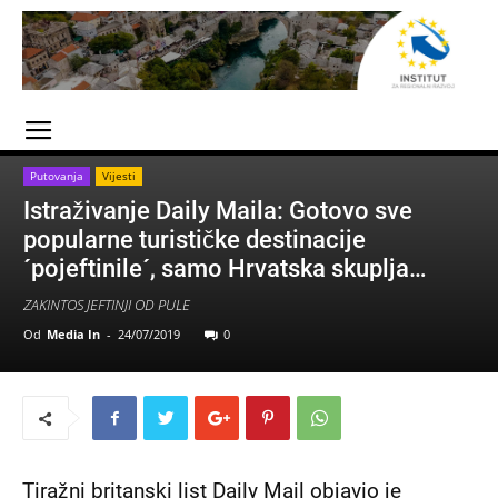
Putovanja
Vijesti
Istraživanje Daily Maila: Gotovo sve
popularne turističke destinacije
´pojeftinile´, samo Hrvatska skuplja…
ZAKINTOS JEFTINJI OD PULE
Od
Media In
-
24/07/2019
0
Tiražni britanski list Daily Mail objavio je