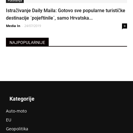
Putovanja
Istraživanje Daily Maila: Gotovo sve popularne turističke
destinacije ´pojeftinile´, samo Hrvatska...
Media In
-
24/07/2019
0
NAJPOPULARNIJE
Kategorije
Auto-moto
EU
Geopolitika