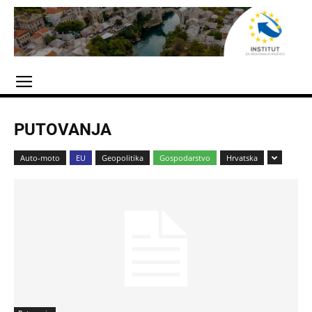
PUTOVANJA
Auto-moto
EU
Geopolitika
Gospodarstvo
Hrvatska