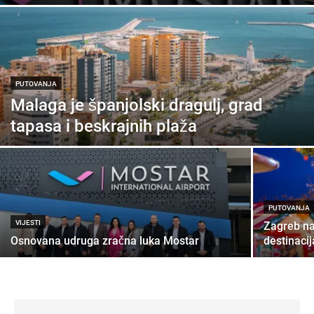
PUTOVANJA
Malaga je španjolski dragulj, grad
tapasa i beskrajnih plaža
PUTOVANJA
VIJESTI
Zagreb na
Osnovana udruga zračna luka Mostar
destinaci