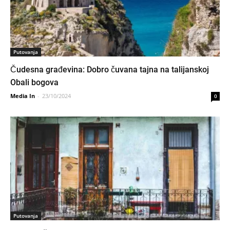
Putovanja
Čudesna građevina: Dobro čuvana tajna na talijanskoj
Obali bogova
Media In
-
23/10/2024
0
Putovanja