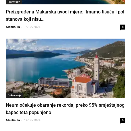
Hrvatska
Preizgrađena Makarska uvodi mjere: ‘Imamo tisuću i pol
stanova koji nisu...
Media In
-
18/08/2024
0
Putovanja
Neum očekuje obaranje rekorda, preko 95% smještajnog
kapaciteta popunjeno
Media In
-
14/08/2024
0