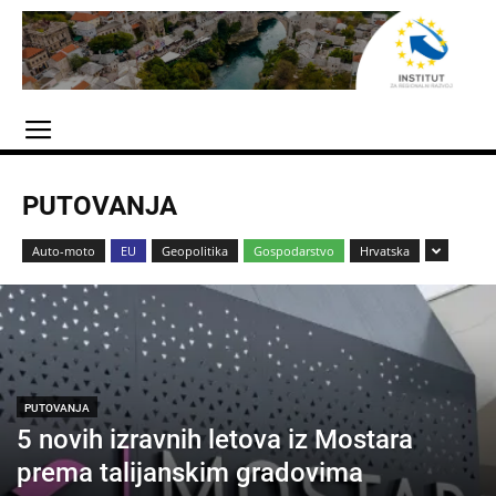
PUTOVANJA
Auto-moto
EU
Geopolitika
Gospodarstvo
Hrvatska
PUTOVANJA
5 novih izravnih letova iz Mostara
prema talijanskim gradovima