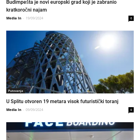
Budimpešta je novi europski grad koji je zabranio
kratkoročni najam
Media In
-
19/09/2024
0
Putovanja
U Splitu otvoren 19 metara visok futuristički toranj
Media In
-
09/09/2024
0