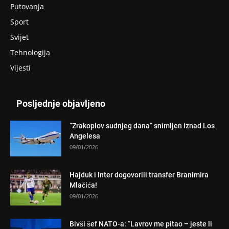
Putovanja
Sport
Svijet
Tehnologija
Vijesti
Posljednje objavljeno
“Zrakoplov sudnjeg dana” snimljen iznad Los
Angelesa
09/01/2026
Hajduk i Inter dogovorili transfer Branimira
Mlačića!
09/01/2026
Bivši šef NATO-a: “Lavrov me pitao – jeste li