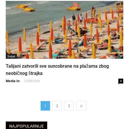
Svijet
Talijani zatvorili sve suncobrane na plažama zbog
neobičnog štrajka
Media In
-
12/08/2024
0
1
2
3
NAJPOPULARNIJE