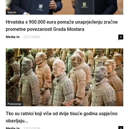
Vijesti
Hrvatska s 900.000 eura pomaže unaprjeđenju zračne
prometne povezanosti Grada Mostara
Media In
-
22/11/2024
0
Putovanja
Tko su ratnici koji više od dvije tisuće godina uspješno
obavljaju...
Media In
-
12/11/2024
0