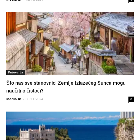
Putovanja
Što nas sve stanovnici Zemlje Izlazećeg Sunca mogu
naučiti o čistoći?
Media In
-
03/11/2024
0