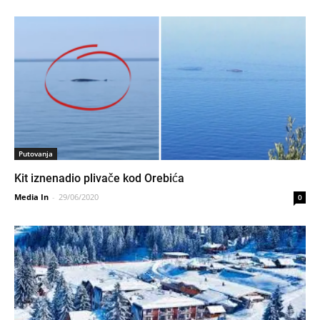
Putovanja
Kit iznenadio plivače kod Orebića
Media In
-
29/06/2020
0