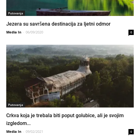
Putovanja
Jezera su savršena destinacija za ljetni odmor
Media In
-
06/09/2020
0
Putovanja
Crkva koja je trebala biti poput golubice, ali je svojim
izgledom...
Media In
-
09/02/2021
0