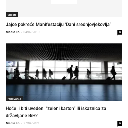
Vijesti
Jajce pokreće Manifestaciju ‘Dani srednjovjekovlja’
Media In
-
04/07/2019
0
Putovanja
Hoće li biti uvedeni “zeleni karton” ili iskaznica za
državljane BiH?
Media In
-
27/04/2021
0