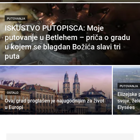
PUTOVANJA
ISKUSTVO PUTOPISCA: Moje
putovanje u Betlehem – priča o gradu
u kojem se blagdan Božića slavi tri
puta
PUTOVANJA
OSTALO
Elizejske 
Ovaj grad proglašen je najugodnijim za život
svoje, žel
u Europi
Elysées