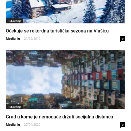
Putovanja
Očekuje se rekordna turistička sezona na Vlašiću
Media In
-
21/12/2019
0
Putovanja
Grad u kome je nemoguće držati socijalnu distancu
Media In
-
27/04/2020
0