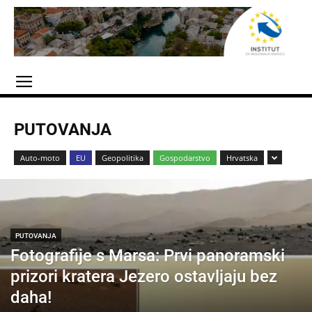
PUTOVANJA
Auto-moto
EU
Geopolitika
Gospodarstvo
Hrvatska
PUTOVANJA
Fotografije s Marsa: Prvi panoramski
prizori kratera Jezero ostavljaju bez
daha!