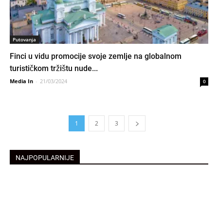
Putovanja
Finci u vidu promocije svoje zemlje na globalnom
turističkom tržištu nude...
Media In
-
21/03/2024
0
1
2
3
NAJPOPULARNIJE